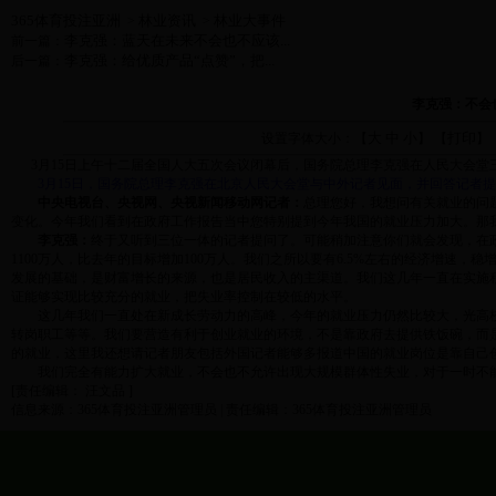
365体育投注亚洲
林业资讯
林业大事件
>
>
李克强：蓝天在未来不会也不应该...
前一篇：
李克强：给优质产品“点赞”，把...
后一篇：
李克强：不会
大
中
小
打印
设置字体大小：【
】 【
】
3月15日上午十二届全国人大五次会议闭幕后，国务院总理李克强在人民大会堂
3月15日，国务院总理李克强在北京人民大会堂与中外记者见面，并回答记者提
中央电视台、央视网、央视新闻移动网记者：
总理您好，我想问有关就业的问
变化。今年我们看到在政府工作报告当中您特别提到今年我国的就业压力加大。那
李克强：
终于又听到三位一体的记者提问了。可能稍加注意你们就会发现，在
1100万人，比去年的目标增加100万人。我们之所以要有6.5%左右的经济增速
发展的基础，是财富增长的来源，也是居民收入的主渠道。我们这几年一直在实施积
证能够实现比较充分的就业，把失业率控制在较低的水平。
这几年我们一直处在新成长劳动力的高峰，今年的就业压力仍然比较大，光高校毕
转岗职工等等。我们要营造有利于创业就业的环境，不是靠政府去提供铁饭碗，而
的就业，这里我还想请记者朋友包括外国记者能够多报道中国的就业岗位是靠自己
我们完全有能力扩大就业，不会也不允许出现大规模群体性失业，对于一时不能
[责任编辑： 汪文品 ]
信息来源：365体育投注亚洲管理员 | 责任编辑：365体育投注亚洲管理员