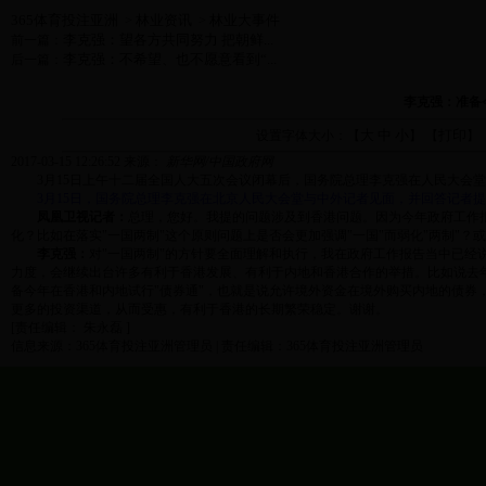
365体育投注亚洲
林业资讯
林业大事件
>
>
李克强：望各方共同努力 把朝鲜...
前一篇：
李克强：不希望、也不愿意看到“...
后一篇：
李克强：准备
大
中
小
打印
设置字体大小：【
】 【
】
2017-03-15 12:26:52
来源：
新华网/中国政府网
3月15日上午十二届全国人大五次会议闭幕后，国务院总理李克强在人民大会堂
3月15日，国务院总理李克强在北京人民大会堂与中外记者见面，并回答记者提
凤凰卫视记者：
总理，您好。我提的问题涉及到香港问题。因为今年政府工作报
化？比如在落实"一国两制"这个原则问题上是否会更加强调"一国"而弱化"两制"
李克强：
对"一国两制"的方针要全面理解和执行，我在政府工作报告当中已经
力度，会继续出台许多有利于香港发展、有利于内地和香港合作的举措。比如说去年
备今年在香港和内地试行"债券通"，也就是说允许境外资金在境外购买内地的债券
更多的投资渠道，从而受惠，有利于香港的长期繁荣稳定。谢谢。
[责任编辑： 朱永磊 ]
信息来源：365体育投注亚洲管理员 | 责任编辑：365体育投注亚洲管理员