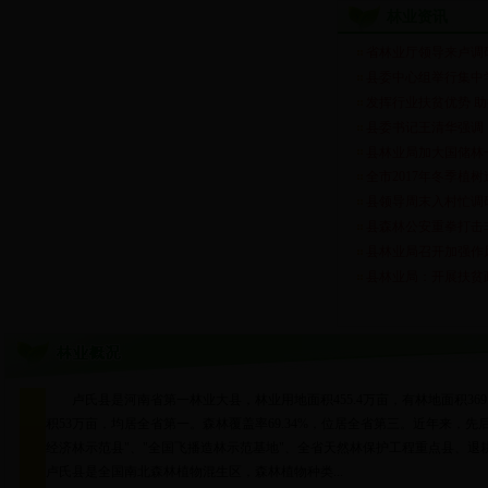
林业资讯
省林业厅领导来卢调
县委中心组举行集中
发挥行业扶贫优势 
县委书记王清华强调，
县林业局加大国储林
全市2017年冬季植
县领导周末入村忙调
县森林公安重拳打击
县林业局召开加强作
县林业局：开展扶贫
卢氏县是河南省第一林业大县，林业用地面积455.4万亩，有林地面积369.
积53万亩，均居全省第一。森林覆盖率69.34%，位居全省第三。近年来，先
经济林示范县"、"全国飞播造林示范基地"、全省天然林保护工程重点县、
卢氏县是全国南北森林植物混生区，森林植物种类...