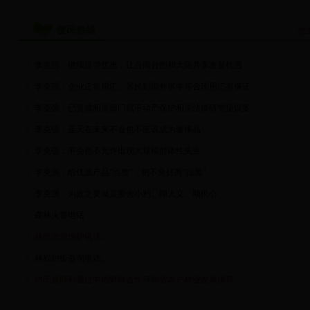
便民热线
您
李克强：继续提供优惠，让台商台胞和大陆共享发展机遇
李克强：企业正常用汇、居民到国外求学等合理用汇有保证
李克强：已责成相关部门就不动产保护相关法律研究提议案
李克强：蓝天在未来不会也不应该成为奢侈品
李克强：不会也不允许出现大规模群体性失业
李克强：给优质产品“点赞”，把不良奸商“拉黑”
李克强：为政之要就是要舍小利、顾大义、顺民心
森林火警电话
林政资源保护电话。
林权纠纷咨询电话。
卢氏县顺利通过中德财政合作河南省农户林业发展项目