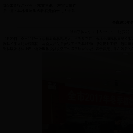
365体育投注亚洲
林业资讯
林业大事件
>
>
县林业局组织收看党的十九大开幕...
后一篇：
全市2017
大
中
小
打印
设置字体大小：【
】 【
】
12月20日，全市2017年冬季植树造林现场会在卢氏县召开，市林业和园林局局
副县长张光明全程陪同。与会人员先后参观了卢氏县城南山绿化提升工程、范里镇
造林以及将林业产业有效助推脱贫攻坚工作紧密结合的做法表示肯定，并在随后的