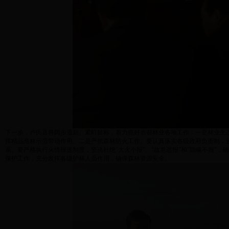
下一步，卢氏县将阔步追新、紧盯目标，着力抓好当前林业各项工作：一是林业生
挥精品造林示范带动作用。二是严抓森林防火工作。要认真落实各级政府负责制，
系。要严格执行火情报送制度，坚决杜绝"大火小报"、"故意迟报"和"隐瞒不报"
保护工作，充分发挥各级护林人员作用，确保森林资源安全。