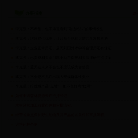
办事指南
您
李克强：不希望、也不愿意看到“选边站队”的事情发生
李克强：继续提供优惠，让台商台胞和大陆共享发展机遇
李克强：企业正常用汇、居民到国外求学等合理用汇有保证
李克强：已责成相关部门就不动产保护相关法律研究提议案
李克强：蓝天在未来不会也不应该成为奢侈品
李克强：不会也不允许出现大规模群体性失业
李克强：给优质产品“点赞”，把不良奸商“拉黑”
如何申请森林资源资产抵押登记
木材经营加工前置条件和审批流程。
经营省重点保护野生动物及其产品前置条件和审批流程。
退耕还林条例