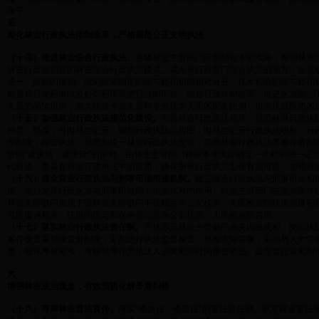
水平。
五
深化林业行政执法体制改革，严格规范公正文明执法
（十四）推进林业综合行政执法。
各级林业主管部门应当结合本地实际，推动林业
林业行政处罚权的林业综合行政执法模式。试点推行跨部门综合执法的地方，应当
统一、效能的原则，做到政策制定职能与处罚职能相对分开，技术检验职能与处罚
裁量权行使标准以及处罚程序等进行法制审核。结合行政体制改革，推进执法重心
人员的岗位培训，加大法律专业人员和专业技术人员的配备比例，提高执法队伍的
（十五）加强林业行政执法规范化建设。
完善林业行政执法程序，规范林业行政执
种类、幅度，并向社会公开。编制行政执法流程图，向社会公开行政执法职权、行
理制度，持证执法。规范和统一林业行政执法文书，完善林业行政执法案卷评查制
按照"谁执法，谁统计"的原则，由林业主管部门根据本地实际确定一个机构统一汇
代科技、装备在林业行政执法中的应用，确保所有行政执法工作有据可查。加强林
（十六）健全林业行政执法与刑事司法衔接机制。
建立健全行政执法与刑事司法相
度，充分发挥行政执法与刑事司法两个执法体系的作用。林业主管部门在查办案件
林业主管部门发现下级林业主管部门不按规定向公安机关、人民检察院移送涉嫌犯
立案追诉标准、证据的固定和保全等问题向公安机关、人民检察院咨询。
（十七）落实林业行政执法责任制。
严格界定林业主管部门有关内设机构、岗位执
案件督查等层级监督制度，定期进行执法监督检查。根据实际需要，主动与人大常
责，细化考核标准，考核结果作为执法人员奖励惩处的重要依据。建立责任追究制
六
增强林业法治观念，有效预防化解矛盾纠纷
（十八）开展林业普法宣传。
落实"谁执法，谁普法"的普法责任制。制定林业普