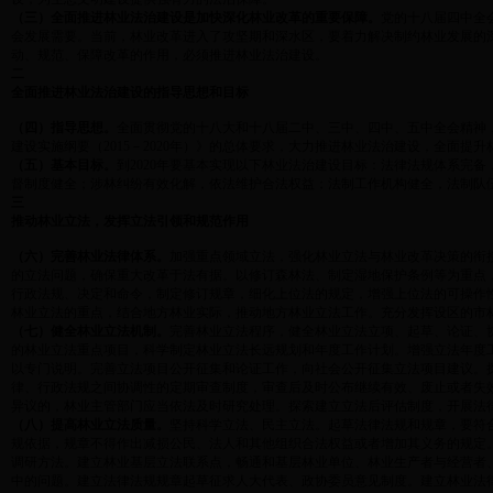
（三）全面推进林业法治建设是加快深化林业改革的重要保障。
党的十八届四中全
会发展需要。当前，林业改革进入了攻坚期和深水区，要着力解决制约林业发展的
动、规范、保障改革的作用，必须推进林业法治建设。
二
全面推进林业法治建设的指导思想和目标
（四）指导思想。
全面贯彻党的十八大和十八届二中、三中、四中、五中全会精神
建设实施纲要（2015－2020年）》的总体要求，大力推进林业法治建设，全面
（五）基本目标。
到2020年要基本实现以下林业法治建设目标：法律法规体系完
督制度健全；涉林纠纷有效化解，依法维护合法权益；法制工作机构健全，法制队
三
推动林业立法，发挥立法引领和规范作用
（六）完善林业法律体系。
加强重点领域立法，强化林业立法与林业改革决策的衔
的立法问题，确保重大改革于法有据。以修订森林法、制定湿地保护条例等为重点
行政法规、决定和命令，制定修订规章，细化上位法的规定，增强上位法的可操作
林业立法的重点，结合地方林业实际，推动地方林业立法工作。充分发挥设区的市
（七）健全林业立法机制。
完善林业立法程序，健全林业立法立项、起草、论证、
的林业立法重点项目，科学制定林业立法长远规划和年度工作计划。增强立法年度
以专门说明。完善立法项目公开征集和论证工作，向社会公开征集立法项目建议。
律、行政法规之间协调性的定期审查制度，审查后及时公布继续有效、废止或者失
异议的，林业主管部门应当依法及时研究处理。探索建立立法后评估制度，开展法
（八）提高林业立法质量。
坚持科学立法、民主立法。起草法律法规和规章，要符
规依据，规章不得作出减损公民、法人和其他组织合法权益或者增加其义务的规定
调研方法。建立林业基层立法联系点，畅通和基层林业单位、林业生产者与经营者
中的问题。建立法律法规规章起草征求人大代表、政协委员意见制度。建立林业法