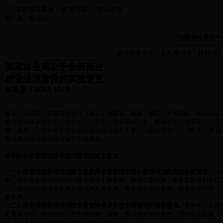
365体育投注亚洲
政策法规
林业法律
>
>
森林法
后一篇：
国家林业局关于
大
中
小
打印
设置字体大小：【
】 【
】
国家林业局关于全面推进
林业法治建设的实施意见
林策发〔2016〕155号
各省、自治区、直辖市林业厅（局），内蒙古、吉林、龙江、大兴安岭、长白山森
林业法治建设是我国社会主义法治建设的重要组成部分，是林业治理体系和治理能
面，根据《中共中央关于全面推进依法治国若干重大问题的决定》、《中共中央 国务
推进林业法治建设提出如下实施意见。
一
深刻认识全面推进林业法治建设的重大意义
（一）全面推进林业法治建设是坚持全面依法治国、建设法治政府的必然要求。
党
中、五中全会都对加快法治建设提出了新要求，作出了新部署，并将其提升到实现
分，是法治政府建设在林业领域的具体体现。推进林业法治建设，是落实党中央"四
然要求。
（二）全面推进林业法治建设是加快推进生态文明建设的迫切需求。
党的十八大将
有重要地位。加强森林、野生动植物、湿地、荒漠等资源的保护，守住生态红线，
设，为生态文明建设提供强有力的法治保障。