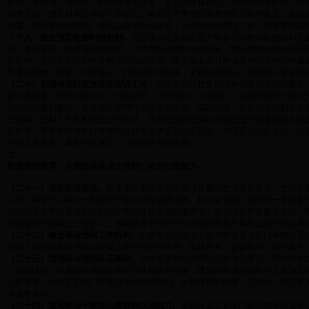
护月、爱鸟周、湿地日、防治荒漠化日等，重点宣传森林法、野生动物保护法、种
法律法规，加大对基层林业干部职工、林业生产者与经营者的普法宣传教育。抓好
制度，加强普法讲师团、普法志愿者队伍建设，开展群众性普法工作。拓展普法宣
（十九）健全预防化解纠纷机制。
充分调动社会各方面力量参与涉林纠纷预防和化
测。通过走访、排查等多种形式，尽早发现涉林纠纷的苗头，将涉林纠纷解决在基
解机制，充分发挥不同制度解决纠纷的优势。建立健全农村林地承包经营纠纷仲裁
导通过调解、仲裁、行政复议、行政诉讼等渠道，化解涉林纠纷。探索建立健全林
（二十）加强林业行政复议和应诉工作。
严格执行行政复议法和行政诉讼法的规定
议办案质量。作出行政许可、行政处罚、行政强制、行政确认、信息告知等行政行
规范和完善的建议；对林业主管部门工作人员失职、渎职问题，要依法追究相关人
主管部门法制工作机构为主进行应诉；没有经过行政复议或者经过行政复议但未改
诉制度。尊重并严格执行生效的行政复议决定和法院裁决。实现通过行政复议、行
应诉人员素质，落实行政复议、行政应诉专项经费。
七
加强党的领导，全面提高林业主管部门依法行政能力
（二十一）落实主体责任。
林业系统各级党组织要认真履行政治领导责任，党政主
工作，每年至少举办一期领导干部法治专题培训班。林业主管部门每年第一季度要
组织和领导干部要深刻认识维护宪法法律权威的重要性，要对法律怀有敬畏之心，
照规定对下级林业主管部门、各级林业主管部门对内设机构和所属单位进行综合考
（二十二）健全林业法制工作机构。
积极推动县级以上地方林业主管部门单独设置
法制工作机构在林业法治建设工作中的组织协调、审核把关、监督指导、提供服务
（二十三）加强林业法制队伍建设。
加快推进林业法制队伍专业化建设，优先招录
一定的比例。积极推行林业主管部门法律顾问制度，建立以林业法制机构人员为主
公职律师。林业主管部门要充分发挥法律顾问、公职律师的作用，在讨论、决定重
供必要保障。
（二十四）提高林业干部法治素养和法治能力。
各级林业主管部门要把能不能遵守