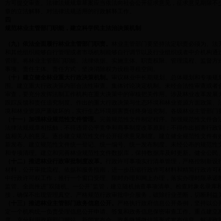
方可提交审查。法律法规规章草案应当依法向社会公开征求意见，征求意见期限不
章的立法解释、对法律法规适用的行政解释工作。
四
规范林业主管部门职能，建立科学民主法治决策机制
（九）依法全面履行林业主管部门职责。
林业主管部门要坚持法定职责必须为、法
和其他组织能够自行管理或者市场机制能够自行调节以及行业组织或者中介机构通
管理。将林业主管部门职能、法律依据、实施主体、职责权限、管理流程、监督方
事项、责任主体、责任方式，坚决消除权力设租寻租空间。
（十）建立健全林业重大行政决策机制。
审议林业中长期规划、总体规划和专项规
围。建立重大行政决策内部合法性审查、集体讨论决定机制。未经合法性审查或者
审查，要充分发挥法制工作机构在重大决策中的审核把关作用。涉及林业改革发展
跟踪反馈和责任追究制度。作出的重大行政决策与生态环境和林业资源方面政策、
境和林业资源严重破坏的，实行生态环境损害责任终身追究制。各级林业主管部门
（十一）加强林业规范性文件管理。
完善规范性文件制定程序。加强规范性文件合
法律法规规章相抵触；不得违背公平竞争和商事制度改革原则；不得作出损害行政
益相关人的意见。逐步建立规范性文件公开征求意见制度。建立健全规范性文件有
新发布。建立规范性文件统一登记、统一编号、统一发布制度。未经公布的规范性
和专项清理。建立和完善林业规范性文件数据库，保持数据库及时更新。健全公民
（十二）推进林业行政审批制度改革。
行政许可事项实行清单管理，严格控制新设
材料，公开审批流程、依据和服务指南，进一步压缩行政许可材料和精简行政许可
中行政许可权工作；推行一个窗口受理、限时办理和网上办理，落实办理时限承诺
监管。全面推进"双随机、一公开"监管，建立随机抽查事项清单、检查对象名录库
接，确保不出现管理真空。严格规范行政审批中介服务，破除行业垄断，切断利益
（十三）推进林业主管部门政务信息公开。
严格执行政府信息公开条例，坚持以公
定一个机构统一负责受理信息公开申请、答复和政务信息保密审查工作。重点建立
度。充分利用政府部门网站、新闻发布会、政务微博微信等形式发布信息、解读政