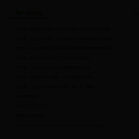
便民热线
您
李克强：继续提供优惠，让台商台胞和大陆共享发展机遇
李克强：企业正常用汇、居民到国外求学等合理用汇有保证
李克强：已责成相关部门就不动产保护相关法律研究提议案
李克强：蓝天在未来不会也不应该成为奢侈品
李克强：不会也不允许出现大规模群体性失业
李克强：给优质产品“点赞”，把不良奸商“拉黑”
李克强：为政之要就是要舍小利、顾大义、顺民心
森林火警电话
林政资源保护电话。
林权纠纷咨询电话。
卢氏县顺利通过中德财政合作河南省农户林业发展项目