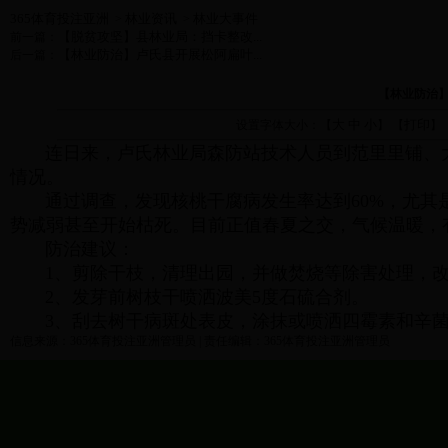
365体育投注亚洲
林业资讯
林业大事件
>
>
【脱贫攻坚】县林业局：挡卡整改...
前一篇：
【林业防治】卢氏县开展松阿扁叶...
后一篇：
【林业防治
大
中
小
打印
设置字体大小：【
】 【
】
连日来，卢氏林业局森防站技术人员到范里里铺、大
情况。
通过调查，发现核桃干腐病发生率达到60%，尤其是
势减弱甚至开始枯死。目前正值春夏之交，气候温暖，
防治建议：
1、剪除干枝，清理出园，并做焚烧等除害处理，改
2、发芽前树枝干喷洒波美5度石硫合剂。
3、刮去树干病斑处表皮，涂抹或喷洒四霉素和辛菌胺1
信息来源：365体育投注亚洲管理员 | 责任编辑：365体育投注亚洲管理员