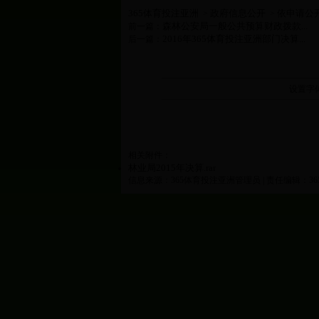
365体育投注亚洲
政府信息公开
依申请公
>
>
森林公安局一般公共预算财政拨款...
前一篇：
2016年365体育投注亚洲部门决算...
后一篇：
设置字
相关附件：
林业局2015年决算.rar
信息来源：365体育投注亚洲管理员 | 责任编辑：3