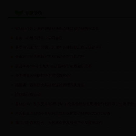
专题活动
省林业厅领导来卢调研林业生态扶贫和护林防火工作
县委中心组举行集中学习会议
县委书记王清华强调，2018年行业扶贫工作应该这样干
全市2017年冬季植树造林现场会在我县召开
我县举办“学习十九大 奋进新时代”电视知识竞赛
今冬明春火灾防控绝不可掉以轻心!
范里镇：森林防火与核桃连翘管理齐头并进
护林防火在行动
县林业局：扎实安排 积极行动 对全国金融扶贫现场会分包路段卫生进行全
卢氏县全面启动今冬明春天然林保护暨护林防火大宣传活动
我县部署森林防火、天然林保护及核桃产业发展等工作