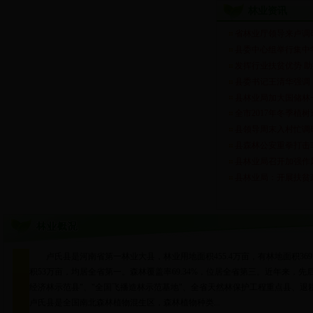
林业资讯
省林业厅领导来卢调
县委中心组举行集中
发挥行业扶贫优势 
县委书记王清华强调，
县林业局加大国储林
全市2017年冬季植
县领导周末入村忙调
县森林公安重拳打击
县林业局召开加强作
县林业局：开展扶贫
卢氏县是河南省第一林业大县，林业用地面积455.4万亩，有林地面积369.
积53万亩，均居全省第一。森林覆盖率69.34%，位居全省第三。近年来，先
经济林示范县"、"全国飞播造林示范基地"、全省天然林保护工程重点县、
卢氏县是全国南北森林植物混生区，森林植物种类...