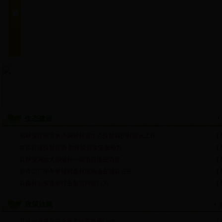
生态建设
省林业厅领导来卢调研林业生态扶贫和护林防火工作
[ 
发挥行业扶贫优势 助推脱贫攻坚新动力
[ 
县林业局加大国储林一期项目推进力度
[ 
全市2017年冬季植树造林现场会在我县召开
[ 
县森林公安重拳打击非法狩猎行为
[ 
政策法规
县林业局开展安全生产法宣传周活动
[ 