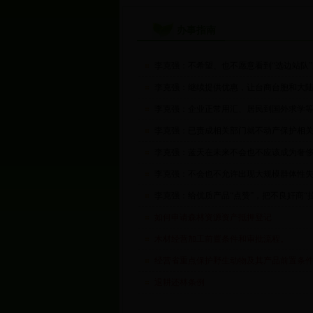
办事指南
李克强：不希望、也不愿意看到“选边站队
李克强：继续提供优惠，让台商台胞和大陆
李克强：企业正常用汇、居民到国外求学等
李克强：已责成相关部门就不动产保护相关
李克强：蓝天在未来不会也不应该成为奢
李克强：不会也不允许出现大规模群体性
李克强：给优质产品“点赞”，把不良奸商“拉
如何申请森林资源资产抵押登记
木材经营加工前置条件和审批流程。
经营省重点保护野生动物及其产品前置条件
退耕还林条例