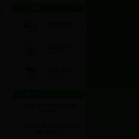
公共服务
更多>>
南
15]
15]
15]
15]
15]
15]
15]
专题活动
更多>>
01]
李克强：准备今年在香港和内地试
10]
行“债券通”
26]
03]
李克强：不希望、也不愿意看到“选边
站队”的事情发生