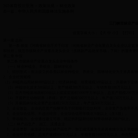
365体育投注亚洲
政策法规
林业政策
>
>
中华人民共和国森林法实施条例
后一篇：
三门峡市林业产
大
中
小
打印
设置字体大小：【
】 【
】
第一章 总则
第一条 根据《河南省林业厅关于印发〈河南省林业产业化重点龙头企业认定监测管
和扶持，规范市级林业产业重点龙头企业（含林副产品批发市场，下同）的服务管
第二章 申报
第二条 市级林业产业重点龙头企业申报条件
（一）林业种植业、养殖业、园林绿化业
1、组织形式：依法设立的各类以林业种植业、养殖业、园林绿化业为主并具有独
2、企业经营规模
（1）种植商品用材林800亩以上；经济林种植、培育规模500亩以上；开展林下立体
（2）种植绿化苗木200亩以上，资产规模200万元以上，年销售额100万元以上。
（3）花卉培植基地面积50亩以上或温室面积5000平方米以上，总资产规模200万
（4）开展野生动物驯养（养殖）资产总规模500万元以上，年产值150万元以上。
（5）开展园林绿化业资产总规模250万元以上，年产值500万元以上。
3、企业效益。企业的总资产报酬率高于同期银行贷款利率，企业资产负债率不高于
4、企业综合信用。不违法经营，企业综合信用等级在A级以上（含A级）。
5、带动能力。企业通过建立可靠、稳定的利益联结机制带动林农200户以上。
（二）林产品生产、加工、流通企业
1、企业类型。依法设立的以林产品生产、加工或流通为主并具有独立法人资格的
2、企业经营规模。总资产规模800万元以上，年销售额1000万元以上，外向型出