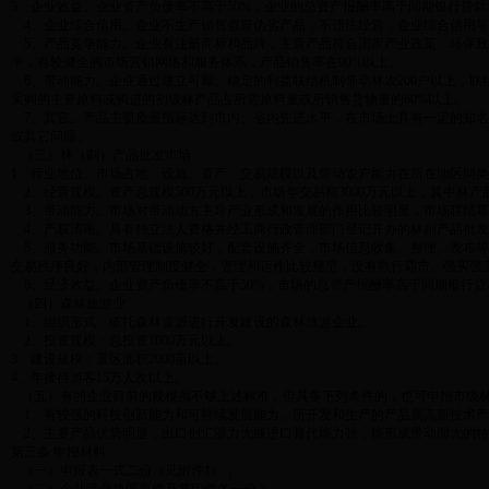
3、企业效益。企业资产负债率不高于50%，企业的总资产报酬率高于同期银行贷款
4、企业综合信用。企业不生产销售假冒伪劣产品，不违法经营，企业综合信用等
5、产品竞争能力。企业有注册商标和品牌，主营产品符合国家产业政策、环保政
平，有较健全的市场营销网络和服务体系，产品销售率在90%以上。
6、带动能力。企业通过建立可靠、稳定的利益联结机制带动林农200户以上，联
采购的主要原料或购进的初级林产品占所需原料量或所销售货物量的60%以上。
7、其它。产品主要质量指标达到市内、省内先进水平，在市场上具有一定的知名
或其它问题。
（三）林（副）产品批发市场
1、行业地位。市场占地、设施、资产、交易规模以及带动农户能力在所在地区同
2、经营规模。资产总规模500万元以上，市场年交易额3000万元以上，其中林产
3、带动能力。市场对带动地方主导产业形成和发展的作用比较明显，市场联结基地1
4、产权清晰。具有独立法人资格并经工商行政管理部门登记开办的林副产品批发
5、服务功能。市场基础设施较好，配套设施齐全，市场信息收集、整理、发布等
交易秩序良好，内部管理制度健全，管理和运作比较规范，没有欺行霸市、强买强
6、经济效益。企业资产负债率不高于50%，市场的总资产报酬率高于同期银行
（四）森林旅游业
1、组织形式：依托森林资源进行开发建设的森林旅游企业。
2、投资规模：总投资1000万元以上。
3、建设规模：景区面积2000亩以上。
4、年接待游客15万人次以上。
（五）有的企业目前的规模虽不够上述标准，但具备下列条件的，也可申报市级
1、有较强的科技创新能力和可持续发展能力。所开发和生产的产品属高新技术产
2、主要产品优势明显，出口创汇潜力大或进口替代能力强，能形成带动面大的特
第三条 申报材料
（一）申报表一式二份（见附件1）；