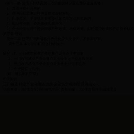
第十一条 出现下列情况的，取消市级林业重点龙头企业资格：
1、监测评价不合格的；
2、在申报和监测过程中提供虚假材料的；
3、拒绝监测，不按规定要求提供相关基本信息数据的；
4、因经营不善、资不抵债而破产的;
5、企业经营过程中违反国家产业政策、环保政策、财税信贷政策和产品质量标准
第五章 附则
第十二条 已评为河南省林业产业化龙头企业的，不参加评审。
第十三条 本办法自印发之日起施行。
附件：1、三门峡市林业产业化重点龙头企业申请表
2、三门峡市林业产业化重点龙头企业运营信息数据表
3、三门峡市林业产业化重点龙头企业申报汇总表
4、企业简介（式样）
(略，请从附件下载)
相关附件：
三门峡市林业产业化重点龙头企业认定检测管理办法.doc
信息来源：365体育投注亚洲管理员 | 责任编辑：365体育投注亚洲管理员