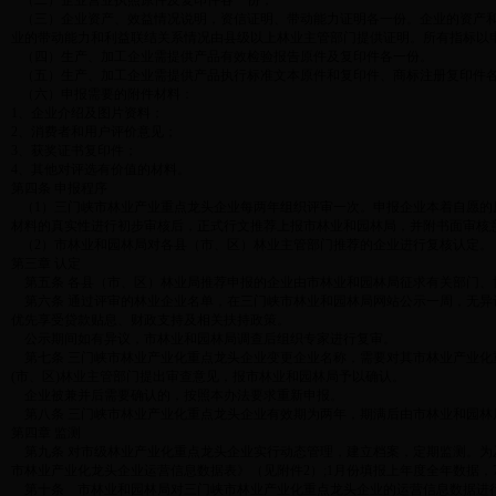
（二）企业营业执照原件及复印件各一份；
（三）企业资产、效益情况说明，资信证明、带动能力证明各一份。企业的资产和
业的带动能力和利益联结关系情况由县级以上林业主管部门提供证明。所有指标以
（四）生产、加工企业需提供产品有效检验报告原件及复印件各一份。
（五）生产、加工企业需提供产品执行标准文本原件和复印件、商标注册复印件
（六）申报需要的附件材料：
1、企业介绍及图片资料；
2、消费者和用户评价意见；
3、获奖证书复印件；
4、其他对评选有价值的材料。
第四条 申报程序
（1）三门峡市林业产业重点龙头企业每两年组织评审一次。申报企业本着自愿的
材料的真实性进行初步审核后，正式行文推荐上报市林业和园林局，并附书面审核
（2）市林业和园林局对各县（市、区）林业主管部门推荐的企业进行复核认定。
第三章 认定
第五条 各县（市、区）林业局推荐申报的企业由市林业和园林局征求有关部门、
第六条 通过评审的林业企业名单，在三门峡市林业和园林局网站公示一周，无异
优先享受贷款贴息、财政支持及相关扶持政策。
公示期间如有异议，市林业和园林局调查后组织专家进行复审。
第七条 三门峡市林业产业化重点龙头企业变更企业名称，需要对其市林业产业化
(市、区)林业主管部门提出审查意见，报市林业和园林局予以确认。
企业被兼并后需要确认的，按照本办法要求重新申报。
第八条 三门峡市林业产业化重点龙头企业有效期为两年，期满后由市林业和园林
第四章 监测
第九条 对市级林业产业化重点龙头企业实行动态管理，建立档案，定期监测。为
市林业产业化龙头企业运营信息数据表》（见附件2）;1月份填报上年度全年数据，
第十条 市林业和园林局对三门峡市林业产业化重点龙头企业的运营信息数据进