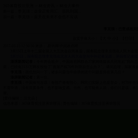
365体育投注亚洲
林业资讯
林业大事件
>
>
李克强：企业正常用汇、居民到国...
前一篇：
李克强：蓝天在未来不会也不应该...
后一篇：
李克强：已责成相关
大
中
小
打印
设置字体大小：【
】 【
】
2017-03-15 12:50:50
来源：
新华网/中国政府网
3月15日上午十二届全国人大五次会议闭幕后，国务院总理李克强在人民大会堂
3月15日，国务院总理李克强在北京人民大会堂与中外记者见面，并回答记者提
澎湃新闻记者：
今年两会前夕，中国政府网联合27家网络媒体共同发起"我向
前，已经有2131万网友投给了"房屋产权70年到期后怎么办？"。请问总理，国家
李克强：
我也想问一下，诸多问题当中你讲的这个问题是排在第几位？
澎湃新闻记者：
第一位。
李克强：
中国有句古话：有恒产者有恒心。网民们实际上也是群众，对70年
不需申请，没有前置条件，也不影响交易。当然，也可能有人说，你们只是说，有
谢。
[责任编辑： 汪文品 ]
信息来源：365体育投注亚洲管理员 | 责任编辑：365体育投注亚洲管理员