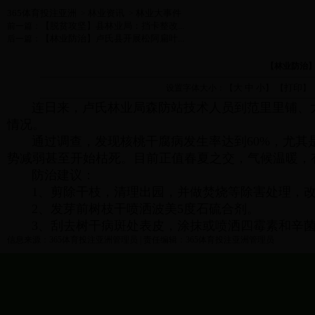
365体育投注亚洲
林业资讯
林业大事件
>
>
【脱贫攻坚】县林业局：挡卡整改...
前一篇：
【林业防治】卢氏县开展松阿扁叶...
后一篇：
【林业防治
大
中
小
打印
设置字体大小：【
】 【
】
连日来，卢氏林业局森防站技术人员到范里里铺、大
情况。
通过调查，发现核桃干腐病发生率达到60%，尤其是
势减弱甚至开始枯死。目前正值春夏之交，气候温暖，
防治建议：
1、剪除干枝，清理出园，并做焚烧等除害处理，改
2、发芽前树枝干喷洒波美5度石硫合剂。
3、刮去树干病斑处表皮，涂抹或喷洒四霉素和辛菌胺1
信息来源：365体育投注亚洲管理员 | 责任编辑：365体育投注亚洲管理员