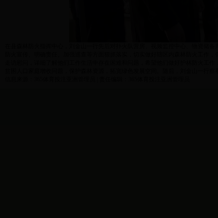
在县森林防火指挥中心，刘金山一行先后对扑火队营房、视频监控中心、物资储备
防火宣传、明确责任、加强巡查等方面狠抓落实，切实做好辖区内森林防火工作，
走访慰问，详细了解他们工作生活中存在困难和问题，希望他们做好护林防火工作
贫困人口家庭增收问题，保护森林资源，拓宽绿色发展空间。随后，刘金山一行察
信息来源：365体育投注亚洲管理员 | 责任编辑：365体育投注亚洲管理员