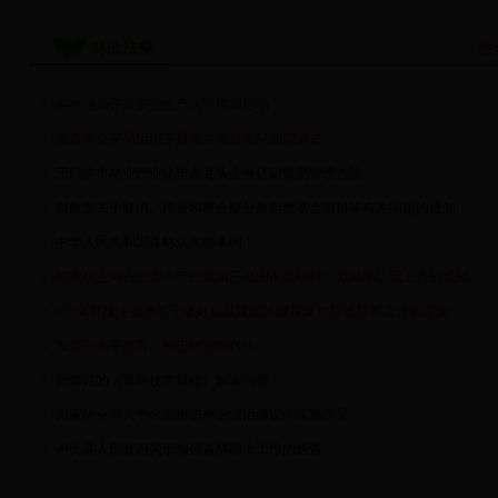
林业法规
您
县林业局开展安全生产法宣传周活动
县森林公安局组织开展党章党规党纪知识测试
三门峡市林业产业化重点龙头企业认定监测管理办法
财政部关于取消、停征和整合部分政府性基金项目等有关问题的通知
中华人民共和国森林法实施条例
国家林业局办公室关于开展第三批国家级核桃示范基地认定工作的通知
365体育投注亚洲关于做好县城建成区烟花爆竹禁燃禁售工作的通知
发展高水平教育 推进林业现代化
新修订的《造林技术规程》解读问答
国家林业局关于全面推进林业法治建设的实施意见
卢氏县人民政府关于加强森林防火工作的通告